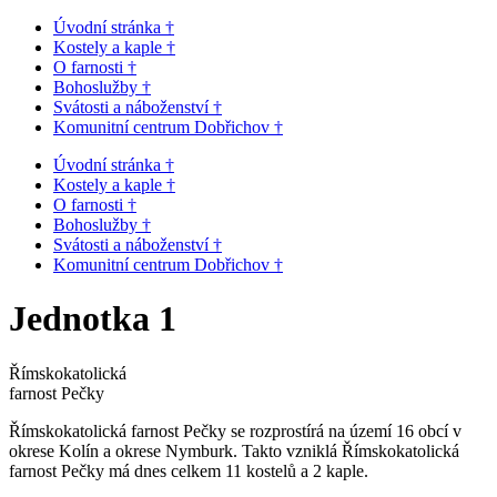
Přejít
Úvodní stránka †
k
Kostely a kaple †
obsahu
O farnosti †
Bohoslužby †
Svátosti a náboženství †
Komunitní centrum Dobřichov †
Úvodní stránka †
Kostely a kaple †
O farnosti †
Bohoslužby †
Svátosti a náboženství †
Komunitní centrum Dobřichov †
Jednotka 1
Římskokatolická
farnost Pečky
Římskokatolická farnost Pečky se rozprostírá na území 16 obcí v
okrese Kolín a okrese Nymburk. Takto vzniklá Římskokatolická
farnost Pečky má dnes celkem 11 kostelů a 2 kaple.