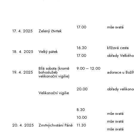
17.00
mše svatá
17. 4. 2025
Zelený čtvrtek
16.30
křížová cesta
18. 4. 2025
Velký pátek
17.00
obřady Velkého
Bílá sobota (kromě
9.00 – 12.00
19. 4. 2025
bohoslužeb
adorace u Boží
velikonoční vigilie)
20.00
obřady velikonoč
Velikonoční vigilie
8.30
mše svatá
10.00
mše svatá
20. 4. 2025
Zmrtvýchvstání Páně
11.30
mše svatá