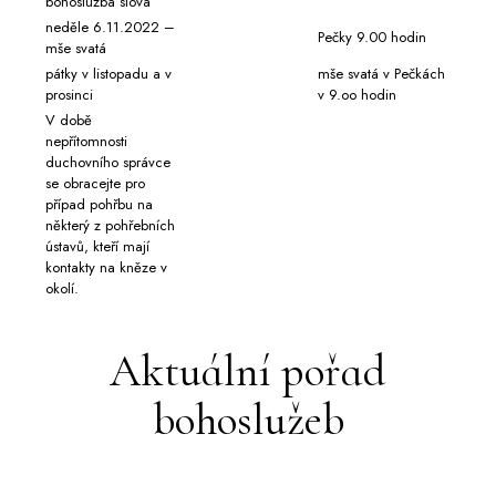
bohoslužba slova
neděle 6.11.2022 –
Pečky 9.00 hodin
mše svatá
pátky v listopadu a v
mše svatá v Pečkách
prosinci
v 9.oo hodin
V době
nepřítomnosti
duchovního správce
se obracejte pro
případ pohřbu na
některý z pohřebních
ústavů, kteří mají
kontakty na kněze v
okolí.
Aktuální pořad
bohoslužeb