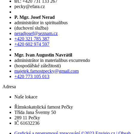
tel.: +420 731 133 267
pecky@efara.cz
P. Mgr. Josef Nerad
administrátor in spiritualibus
(duchovní služba)
neradjosef@seznam.cz
+420 321 785 387
+420 602 974 597
Mgr. Ivan Augustin Navrátil
administrátor in materialibus excurrendo
(hospodářské záležitosti)
majetek.farnostpecky@gmail.com
+420 773 105 013
Adresa
Naše lokace
Římskokatolická farnost Pečky
Třída Jana Švermy 50
289 11 Pečky
IČ 61632236
Grafické a programové zpracování ©2023 Envisio.cz | Obsah