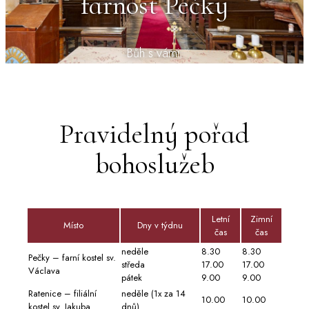
farnost Pečky
Bůh s vámi.
Pravidelný pořad
bohoslužeb
Letní
Zimní
Místo
Dny v týdnu
čas
čas
neděle
8.30
8.30
Pečky – farní kostel sv.
středa
17.00
17.00
Václava
pátek
9.00
9.00
Ratenice – filiální
neděle (1x za 14
10.00
10.00
kostel sv. Jakuba
dnů)