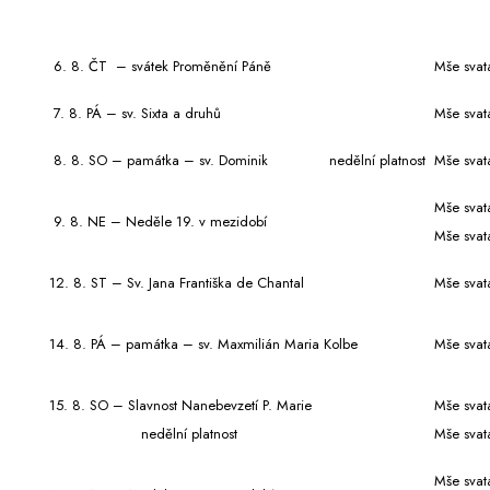
6. 8. ČT – svátek Proměnění Páně
Mše svat
7. 8. PÁ – sv. Sixta a druhů
Mše svat
8. 8. SO – památka – sv. Dominik nedělní platnost
Mše svat
Mše svat
9. 8. NE – Neděle 19. v mezidobí
Mše svat
12. 8. ST – Sv. Jana Františka de Chantal
Mše svat
14. 8. PÁ – památka – sv. Maxmilián Maria Kolbe
Mše svat
15. 8. SO – Slavnost Nanebevzetí P. Marie
Mše svat
nedělní platnost
Mše svat
Mše svat