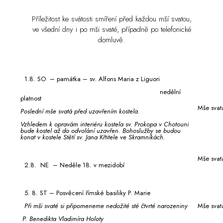
Příležitost ke svátosti smíření před každou mší svatou,
ve všední dny i po mši svaté, případně po telefonické
domluvě.
1.8. SO – památka – sv. Alfons Maria z Liguori
nedělní
platnost
Mše svat
Poslední mše svatá před uzavřením kostela.
Vzhledem k opravám interiéru kostela sv. Prokopa v Chotouni
bude kostel až do odvolání uzavřen. Bohoslužby se budou
konat v kostele Stětí sv. Jana Křtitele ve Skramníkách.
Mše svat
2.8. NE – Neděle 18. v mezidobí
5. 8. ST – Posvěcení římské basiliky P. Marie
Při mši svaté si připomeneme nedožité sté čtvrté narozeniny
Mše svat
P. Benedikta Vladimíra Holoty