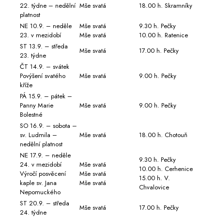
22. týdne – nedělní
Mše svatá
18.00 h. Skramníky
platnost
NE 10.9. – neděle
Mše svatá
9.30 h. Pečky
23. v mezidobí
Mše svatá
10.00 h. Ratenice
ST 13.9. – středa
Mše svatá
17.00 h. Pečky
23. týdne
ČT 14.9. – svátek
Povýšení svatého
Mše svatá
9.00 h. Pečky
kříže
PÁ 15.9. – pátek –
Panny Marie
Mše svatá
9.00 h. Pečky
Bolestné
SO 16.9. – sobota –
sv. Ludmila –
Mše svatá
18.00 h. Chotouň
nedělní platnost
NE 17.9. – neděle
9.30 h. Pečky
24. v mezidobí
Mše svatá
10.00 h. Cerhenice
Výročí posvěcení
Mše svatá
15.00 h. V.
kaple sv. Jana
Mše svatá
Chvalovice
Nepomuckého
ST 20.9. – středa
Mše svatá
17.00 h. Pečky
24. týdne