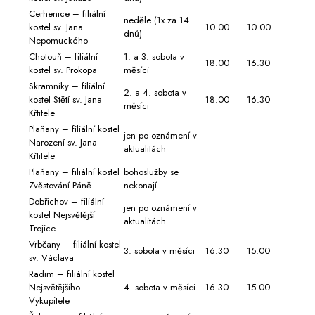
Cerhenice – filiální
neděle (1x za 14
kostel sv. Jana
10.00
10.00
dnů)
Nepomuckého
Chotouň – filiální
1. a 3. sobota v
18.00
16.30
kostel sv. Prokopa
měsíci
Skramníky – filiální
2. a 4. sobota v
kostel Stětí sv. Jana
18.00
16.30
měsíci
Křtitele
Plaňany – filiální kostel
jen po oznámení v
Narození sv. Jana
aktualitách
Křtitele
Plaňany – filiální kostel
bohoslužby se
Zvěstování Páně
nekonají
Dobřichov – filiální
jen po oznámení v
kostel Nejsvětější
aktualitách
Trojice
Vrbčany – filiální kostel
3. sobota v měsíci
16.30
15.00
sv. Václava
Radim – filiální kostel
Nejsvětějšího
4. sobota v měsíci
16.30
15.00
Vykupitele