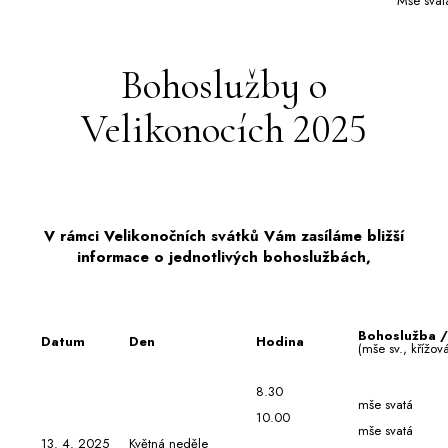
Mše svat
Bohoslužby o
Velikonocích 2025
V rámci Velikonočních svátků Vám zasíláme bližší
informace o jednotlivých bohoslužbách,
Bohoslužba 
Datum
Den
Hodina
(mše sv., křížo
8.30
mše svatá
10.00
mše svatá
13. 4. 2025
Květná neděle