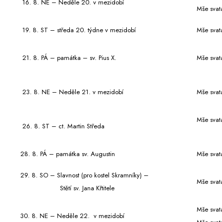
16. 8. NE – Neděle 20. v mezidobí
Mše svat
19. 8. ST – středa 20. týdne v mezidobí
Mše svat
21. 8. PÁ – památka – sv. Pius X.
Mše svat
23. 8. NE – Neděle 21. v mezidobí
Mše svat
Mše svat
26. 8. ST – ct. Martin Středa
28. 8. PÁ – památka sv. Augustin
Mše svat
29. 8. SO – Slavnost (pro kostel Skramníky) –
Mše svat
Stětí sv. Jana Křtitele
Mše svat
30. 8. NE – Neděle 22. v mezidobí