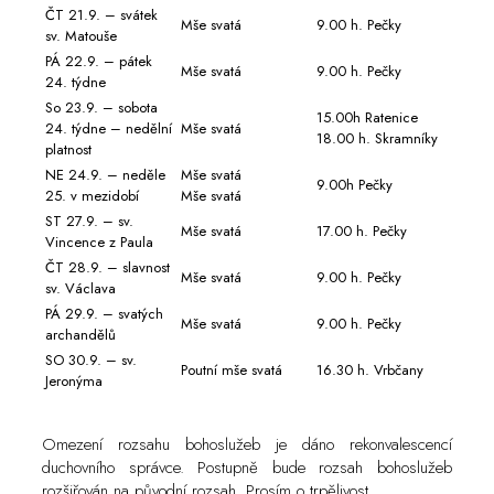
ČT 21.9. – svátek
Mše svatá
9.00 h. Pečky
sv. Matouše
PÁ 22.9. – pátek
Mše svatá
9.00 h. Pečky
24. týdne
So 23.9. – sobota
15.00h Ratenice
24. týdne – nedělní
Mše svatá
18.00 h. Skramníky
platnost
NE 24.9. – neděle
Mše svatá
9.00h Pečky
25. v mezidobí
Mše svatá
ST 27.9. – sv.
Mše svatá
17.00 h. Pečky
Vincence z Paula
ČT 28.9. – slavnost
Mše svatá
9.00 h. Pečky
sv. Václava
PÁ 29.9. – svatých
Mše svatá
9.00 h. Pečky
archandělů
SO 30.9. – sv.
Poutní mše svatá
16.30 h. Vrbčany
Jeronýma
Omezení rozsahu bohoslužeb je dáno rekonvalescencí
duchovního správce. Postupně bude rozsah bohoslužeb
rozšiřován na původní rozsah. Prosím o trpělivost.