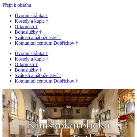
Přejít k obsahu
Úvodní stránka †
Kostely a kaple †
O farnosti †
Bohoslužby †
Svátosti a náboženství †
Komunitní centrum Dobřichov †
Úvodní stránka †
Kostely a kaple †
O farnosti †
Bohoslužby †
Svátosti a náboženství †
Komunitní centrum Dobřichov †
Římskokatolická