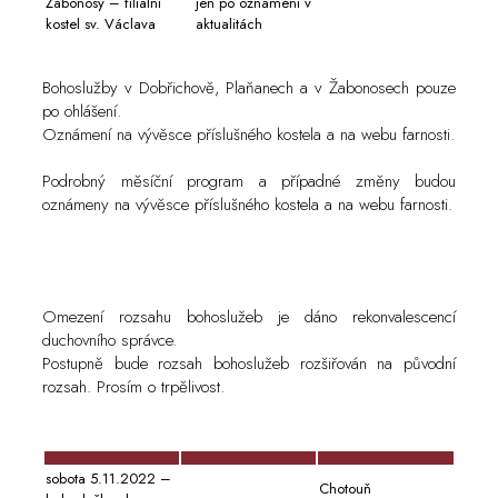
Žabonosy – filiální
jen po oznámení v
kostel sv. Václava
aktualitách
Bohoslužby v Dobřichově, Plaňanech a v Žabonosech pouze
po ohlášení.
Oznámení na vývěsce příslušného kostela a na webu farnosti.
Podrobný měsíční program a případné změny budou
oznámeny na vývěsce příslušného kostela a na webu farnosti.
Omezení rozsahu bohoslužeb je dáno rekonvalescencí
duchovního správce.
Postupně bude rozsah bohoslužeb rozšiřován na původní
rozsah. Prosím o trpělivost.
sobota 5.11.2022 –
Chotouň