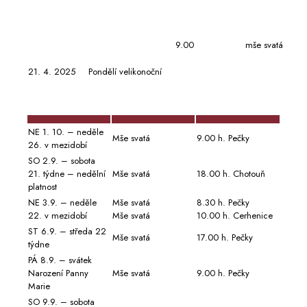
9.00
mše svatá
21. 4. 2025
Pondělí velikonoční
NE 1. 10. – neděle
Mše svatá
9.00 h. Pečky
26. v mezidobí
SO 2.9. – sobota
21. týdne – nedělní
Mše svatá
18.00 h. Chotouň
platnost
NE 3.9. – neděle
Mše svatá
8.30 h. Pečky
22. v mezidobí
Mše svatá
10.00 h. Cerhenice
ST 6.9. – středa 22
Mše svatá
17.00 h. Pečky
týdne
PÁ 8.9. – svátek
Narození Panny
Mše svatá
9.00 h. Pečky
Marie
SO 9.9. – sobota